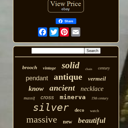
Share
Twitter
solid
brooch
vintage
century
chain
antique
pendant
vermeil
ancient
know
necklace
minerva
cross
massif
19th century
silver
deco
watch
massive
beautiful
new