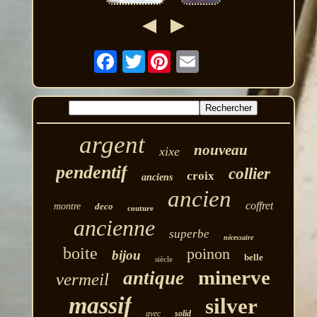
Twitter
argent
nouveau
xixe
pendentif
collier
croix
anciens
ancien
coffret
montre
deco
couture
ancienne
superbe
nécessaire
boite
poinon
bijou
belle
siècle
minerve
antique
vermeil
massif
silver
avec
solid