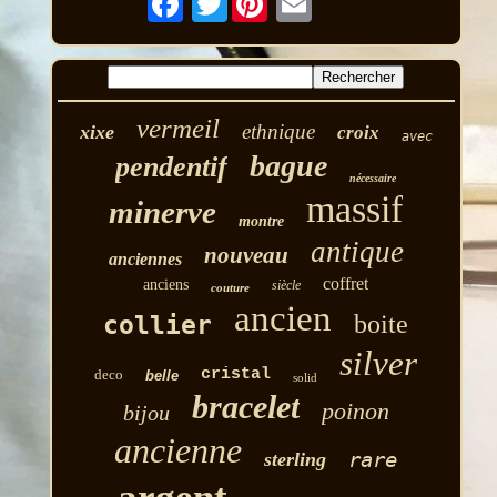
vermeil
ethnique
xixe
croix
avec
bague
pendentif
nécessaire
massif
minerve
montre
antique
nouveau
anciennes
coffret
anciens
siècle
couture
ancien
boite
collier
silver
cristal
deco
belle
solid
bracelet
poinon
bijou
ancienne
rare
sterling