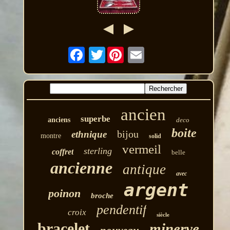
Twitter
ancien
superbe
anciens
deco
boite
bijou
ethnique
montre
solid
vermeil
sterling
coffret
belle
ancienne
antique
avec
argent
poinon
broche
pendentif
croix
siècle
bracelet
minerve