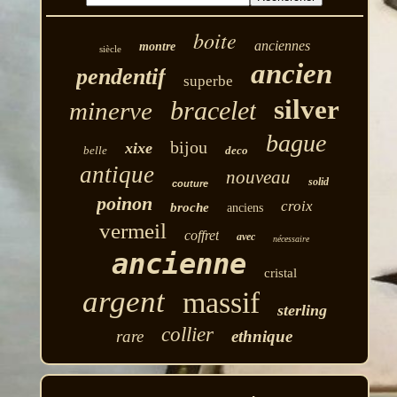
boite
anciennes
montre
siècle
ancien
pendentif
superbe
silver
bracelet
minerve
bague
bijou
xixe
belle
deco
antique
nouveau
solid
couture
poinon
croix
broche
anciens
vermeil
coffret
avec
nécessaire
ancienne
cristal
argent
massif
sterling
collier
rare
ethnique