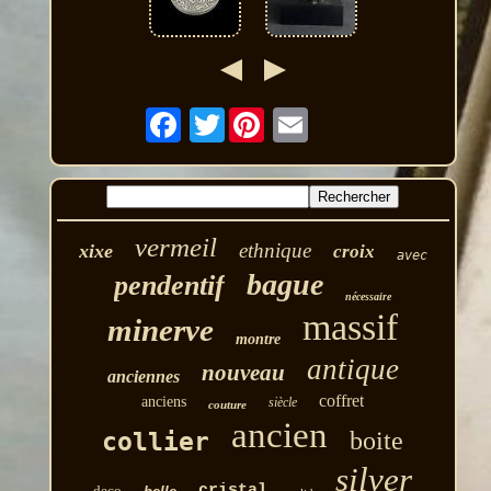
Twitter
vermeil
ethnique
xixe
croix
avec
bague
pendentif
nécessaire
massif
minerve
montre
antique
nouveau
anciennes
coffret
anciens
siècle
couture
ancien
boite
collier
silver
cristal
deco