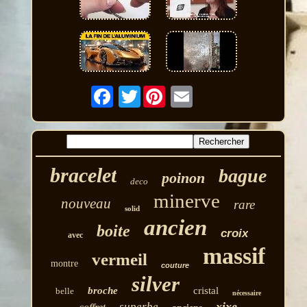
Twitter
bracelet
bague
poinon
deco
minerve
nouveau
rare
solid
ancien
boite
croix
avec
massif
vermeil
montre
couture
silver
broche
cristal
belle
nécessaire
xixe
superbe