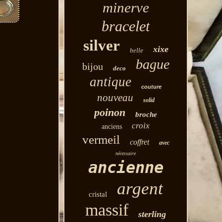
minerve
bracelet
silver
xixe
belle
bague
bijou
deco
antique
couture
nouveau
solid
poinon
broche
croix
anciens
vermeil
coffret
avec
nécessaire
ancienne
argent
cristal
massif
sterling