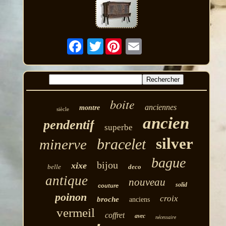
Twitter
boite
anciennes
montre
siècle
ancien
pendentif
superbe
silver
bracelet
minerve
bague
bijou
xixe
belle
deco
antique
nouveau
solid
couture
poinon
croix
broche
anciens
vermeil
coffret
avec
nécessaire