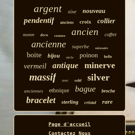
argent
nouveau
xixe
pendentif
collier
croix
anciens
ancien
coffret
montre
deco
couture
ancienne
superbe
nécessaire
boite
poinon
bijou
belle
siècle
minerve
antique
vermeil
massif
silver
avec
solid
bague
ethnique
broche
anciennes
bracelet
rare
sterling
cristal
Page d'accueil
Contactez Nous