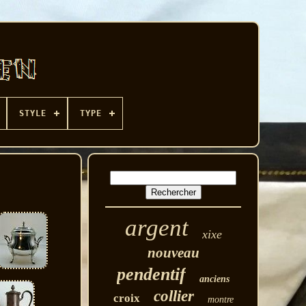
STYLE
TYPE
argent
xixe
nouveau
pendentif
anciens
collier
croix
montre