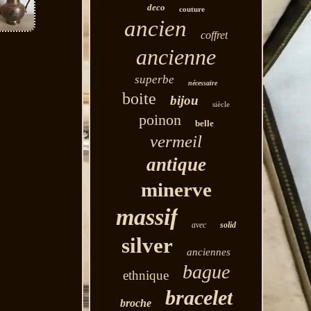
deco
couture
ancien
coffret
ancienne
superbe
nécessaire
boite
bijou
siècle
poinon
belle
vermeil
antique
minerve
massif
avec
solid
silver
anciennes
bague
ethnique
bracelet
broche