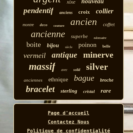
nouveau
xixe
pendentif
collier
croix
anciens
ancien
coffret
montre
deco
couture
ancienne
superbe
nécessaire
boite
poinon
bijou
belle
siècle
minerve
antique
vermeil
massif
silver
avec
solid
bague
ethnique
broche
anciennes
bracelet
rare
sterling
cristal
Page d'accueil
Contactez Nous
Politique de confidentialité