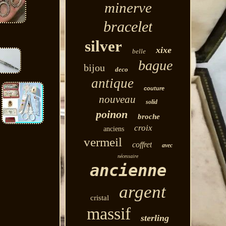
minerve
bracelet
silver
xixe
belle
bague
bijou
deco
antique
couture
nouveau
solid
poinon
broche
croix
anciens
vermeil
coffret
avec
nécessaire
ancienne
argent
cristal
massif
sterling