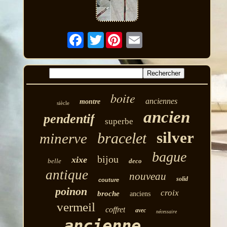
Twitter
boite
anciennes
montre
siècle
ancien
pendentif
superbe
silver
bracelet
minerve
bague
bijou
xixe
belle
deco
antique
nouveau
solid
couture
poinon
croix
broche
anciens
vermeil
coffret
avec
nécessaire
ancienne