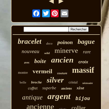
Twitter
bracelet
bague
poinon
deco
minerve
nouveau
rare
solid
ancien
boite
croix
avec
massif
vermeil
montre
couture
silver
broche
cristal
belle
nécessaire
xixe
superbe
coffret
anciens
argent
antique
bijou
ancienne
collier