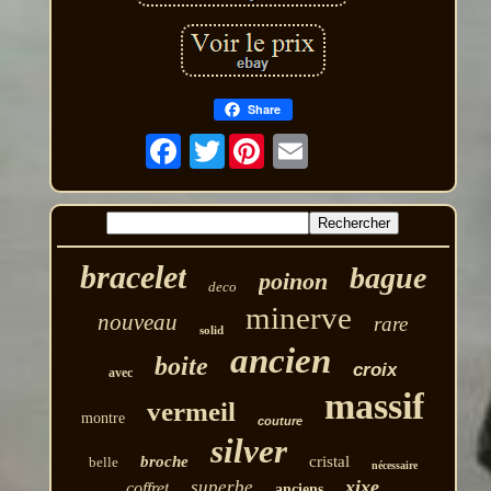
Share
Twitter
bracelet
bague
poinon
deco
minerve
nouveau
rare
solid
ancien
boite
croix
avec
massif
vermeil
montre
couture
silver
broche
cristal
belle
nécessaire
xixe
superbe
coffret
anciens