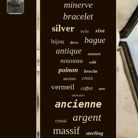
minerve
bracelet
silver
xixe
belle
bague
bijou
deco
antique
couture
nouveau
solid
poinon
broche
croix
anciens
vermeil
coffret
avec
nécessaire
ancienne
argent
cristal
massif
sterling