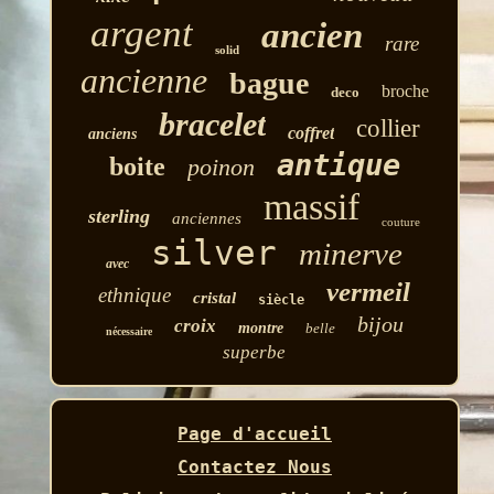
argent
ancien
rare
solid
ancienne
bague
broche
deco
bracelet
collier
coffret
anciens
antique
boite
poinon
massif
sterling
anciennes
couture
silver
minerve
avec
vermeil
ethnique
cristal
siècle
bijou
croix
montre
belle
nécessaire
superbe
Page d'accueil
Contactez Nous