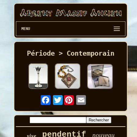
MENU
Période > Contemporain
Twitter
pendentif
nouveau
xixe