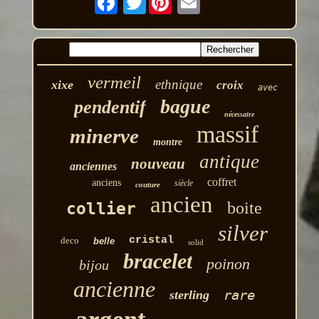
vermeil
ethnique
xixe
croix
avec
bague
pendentif
nécessaire
massif
minerve
montre
antique
nouveau
anciennes
coffret
anciens
siècle
couture
ancien
boite
collier
silver
cristal
deco
belle
solid
bracelet
poinon
bijou
ancienne
rare
sterling