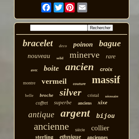
Twitter
bracelet
bague
poinon
deco
minerve
nouveau
rare
solid
ancien
boite
croix
avec
massif
vermeil
montre
couture
silver
broche
cristal
belle
nécessaire
xixe
superbe
coffret
anciens
argent
antique
bijou
ancienne
collier
siècle
ethnique
sterling
anciennes