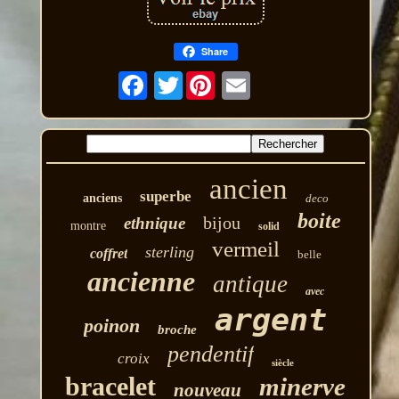
Share
Twitter
ancien
superbe
anciens
deco
boite
bijou
ethnique
montre
solid
vermeil
sterling
coffret
belle
ancienne
antique
avec
argent
poinon
broche
pendentif
croix
siècle
bracelet
minerve
nouveau