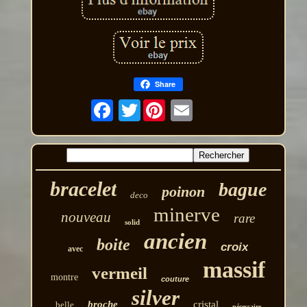
Share
Twitter
bracelet
bague
poinon
deco
minerve
nouveau
rare
solid
ancien
boite
croix
avec
massif
vermeil
montre
couture
silver
broche
cristal
belle
nécessaire