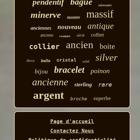
bague
pendentif
nécessaire
massif
minerve
montre
antique
nouveau
anciennes
coffret
anciens
siècle
couture
ancien
boite
collier
silver
cristal
deco
belle
solid
bracelet
poinon
bijou
ancienne
rare
sterling
argent
superbe
broche
Page d'accueil
Contactez Nous