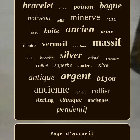
bracelet
bague
poinon
deco
minerve
nouveau
rare
solid
ancien
boite
croix
avec
massif
vermeil
montre
couture
silver
broche
cristal
belle
nécessaire
xixe
superbe
coffret
anciens
argent
antique
bijou
ancienne
collier
siècle
ethnique
sterling
anciennes
pendentif
Page d'accueil