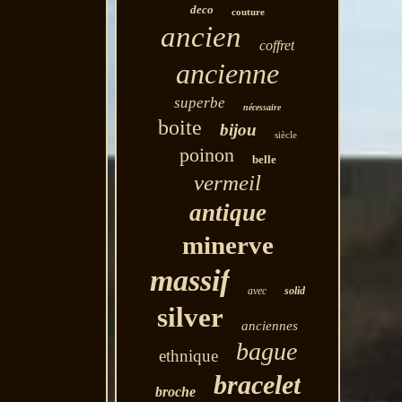
deco
couture
ancien
coffret
ancienne
superbe
nécessaire
boite
bijou
siècle
poinon
belle
vermeil
antique
minerve
massif
avec
solid
silver
anciennes
bague
ethnique
bracelet
broche