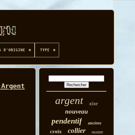
S D'ORIGINE
TYPE
 Argent
argent
xixe
nouveau
pendentif
anciens
collier
croix
montre