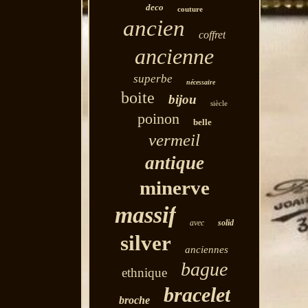
deco
couture
ancien
coffret
ancienne
superbe
nécessaire
boite
bijou
siècle
poinon
belle
vermeil
antique
minerve
massif
avec
solid
silver
anciennes
bague
ethnique
bracelet
broche