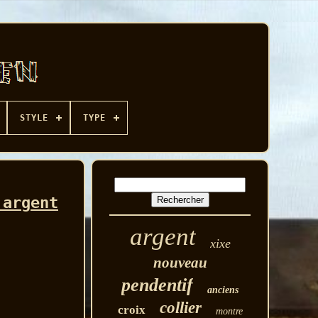
STYLE
TYPE
 argent
argent
xixe
nouveau
pendentif
anciens
collier
croix
montre