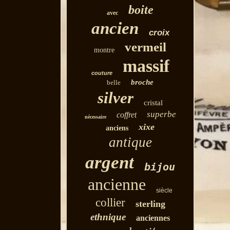
boite
avec
ancien
croix
vermeil
montre
massif
couture
broche
belle
silver
cristal
superbe
coffret
nécessaire
xixe
anciens
antique
argent
bijou
ancienne
siècle
collier
sterling
ethnique
anciennes