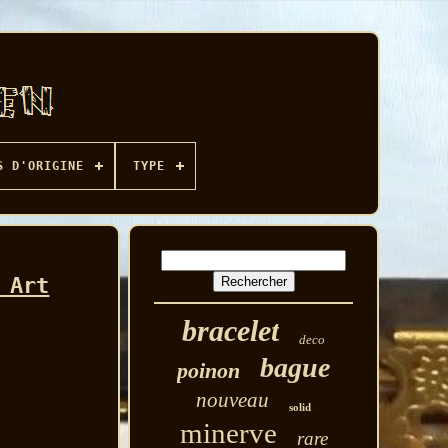
S D'ORIGINE
TYPE
 Art
bracelet
deco
bague
poinon
nouveau
solid
minerve
rare