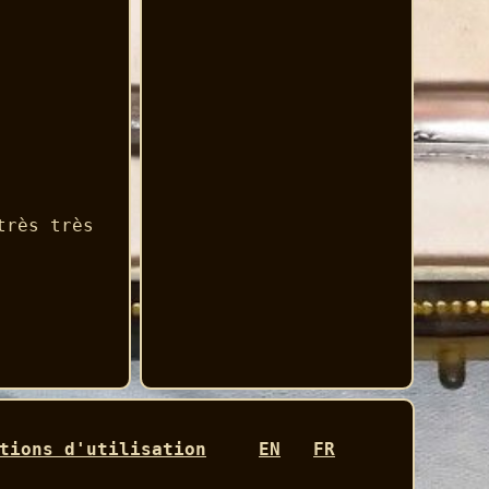
très très
tions d'utilisation
EN
FR