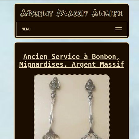
MENU
Ancien Service à Bonbon,
Mignardises. Argent Massif