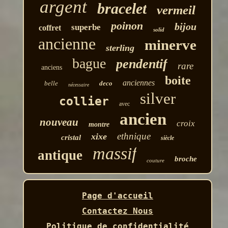
argent
bracelet
vermeil
poinon
bijou
superbe
coffret
solid
ancienne
minerve
sterling
bague
pendentif
rare
anciens
boite
anciennes
belle
deco
nécessaire
silver
collier
avec
ancien
nouveau
croix
montre
ethnique
xixe
cristal
siècle
massif
antique
broche
couture
Page d'accueil
Contactez Nous
Politique de confidentialité