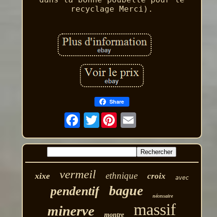
recyclage Merci).
Share
Twitter
vermeil
ethnique
xixe
croix
avec
bague
pendentif
nécessaire
massif
minerve
montre