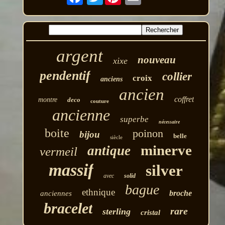
argent
nouveau
xixe
pendentif
collier
croix
anciens
ancien
coffret
montre
deco
couture
ancienne
superbe
nécessaire
boite
poinon
bijou
belle
siècle
minerve
antique
vermeil
massif
silver
avec
solid
bague
ethnique
broche
anciennes
bracelet
rare
sterling
cristal