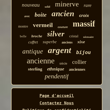
minerve
nouveau
rare
solid
ancien
boite
croix
avec
massif
vermeil
montre
couture
silver
broche
cristal
belle
nécessaire
xixe
superbe
coffret
anciens
argent
antique
bijou
ancienne
collier
siècle
ethnique
sterling
anciennes
pendentif
Page d'accueil
Contactez Nous