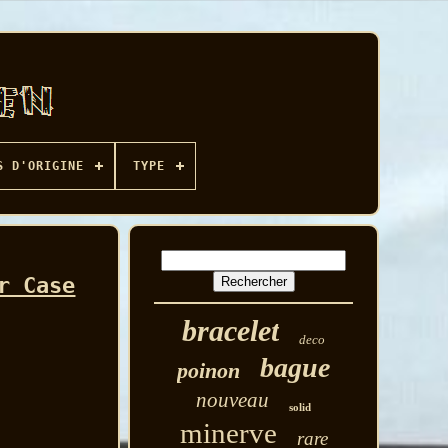
S D'ORIGINE
TYPE
r Case
bracelet
deco
bague
poinon
nouveau
solid
minerve
rare