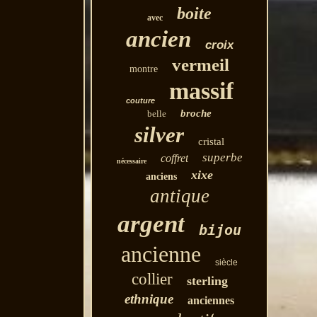
boite
avec
ancien
croix
vermeil
montre
massif
couture
broche
belle
silver
cristal
superbe
coffret
nécessaire
xixe
anciens
antique
argent
bijou
ancienne
siècle
collier
sterling
ethnique
anciennes