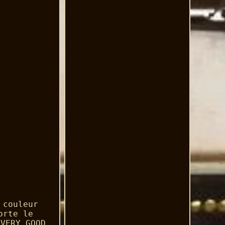
 couleur
orte le
 VERY GOOD