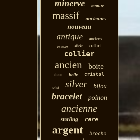
minerve
montre
massif
anciennes
nouveau
antique
anciens
coffret
siècle
couture
collier
ancien
boite
cristal
deco
belle
silver
bijou
solid
bracelet
poinon
ancienne
rare
sterling
argent
broche