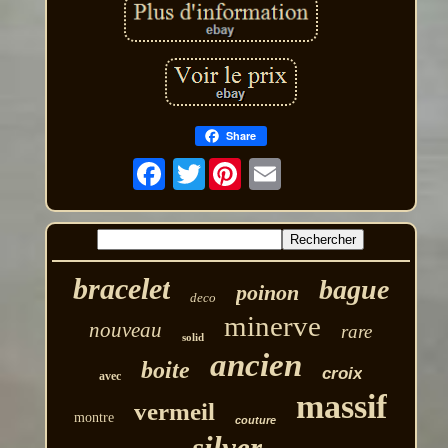
Share
Twitter
bracelet
bague
poinon
deco
minerve
nouveau
rare
solid
ancien
boite
croix
avec
massif
vermeil
montre
couture
silver