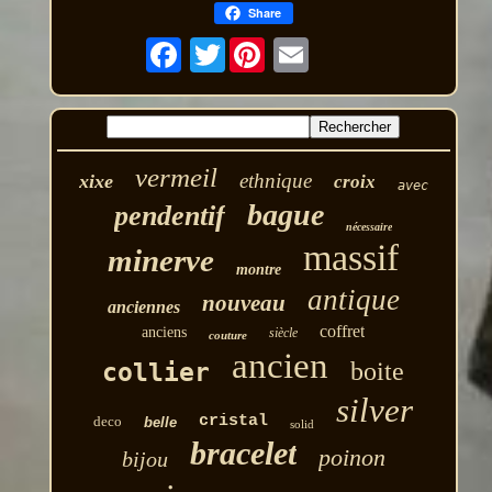
Share
Twitter
vermeil
ethnique
xixe
croix
avec
bague
pendentif
nécessaire
massif
minerve
montre
antique
nouveau
anciennes
coffret
anciens
siècle
couture
ancien
boite
collier
silver
cristal
deco
belle
solid
bracelet
poinon
bijou