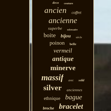
deco
couture
ancien
coffret
ancienne
superbe
nécessaire
boite
bijou
siècle
poinon
belle
vermeil
antique
minerve
massif
avec
solid
silver
anciennes
bague
ethnique
bracelet
broche