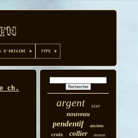
S D'ORIGINE
TYPE
e ch.
argent
xixe
nouveau
pendentif
anciens
collier
croix
montre