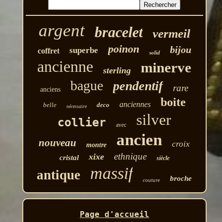
argent
bracelet
vermeil
poinon
bijou
superbe
coffret
solid
ancienne
minerve
sterling
bague
pendentif
rare
anciens
boite
anciennes
belle
deco
nécessaire
silver
collier
avec
ancien
nouveau
croix
montre
ethnique
xixe
cristal
siècle
massif
antique
broche
couture
Page d'accueil