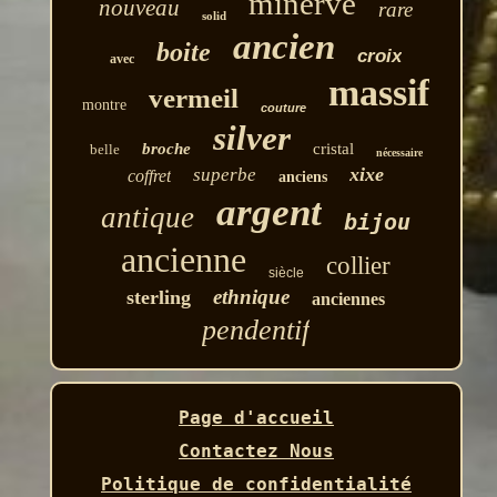
minerve
nouveau
rare
solid
ancien
boite
croix
avec
massif
vermeil
montre
couture
silver
broche
cristal
belle
nécessaire
xixe
superbe
coffret
anciens
argent
antique
bijou
ancienne
collier
siècle
ethnique
sterling
anciennes
pendentif
Page d'accueil
Contactez Nous
Politique de confidentialité