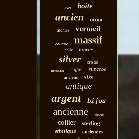
boite
avec
ancien
croix
vermeil
montre
massif
couture
broche
belle
silver
cristal
superbe
coffret
nécessaire
xixe
anciens
antique
argent
bijou
ancienne
siècle
collier
sterling
ethnique
anciennes