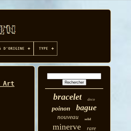
S D'ORIGINE
TYPE
 Art
bracelet
deco
bague
poinon
nouveau
solid
minerve
rare