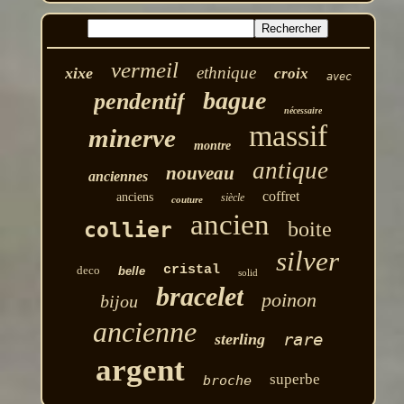
vermeil
ethnique
xixe
croix
avec
bague
pendentif
nécessaire
massif
minerve
montre
antique
nouveau
anciennes
coffret
anciens
siècle
couture
ancien
boite
collier
silver
cristal
deco
belle
solid
bracelet
poinon
bijou
ancienne
rare
sterling
argent
superbe
broche