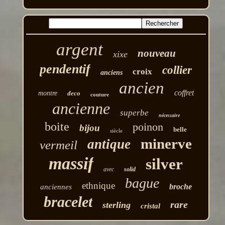
argent
nouveau
xixe
pendentif
collier
croix
anciens
ancien
coffret
montre
deco
couture
ancienne
superbe
nécessaire
boite
poinon
bijou
belle
siècle
minerve
antique
vermeil
massif
silver
avec
solid
bague
ethnique
broche
anciennes
bracelet
rare
sterling
cristal