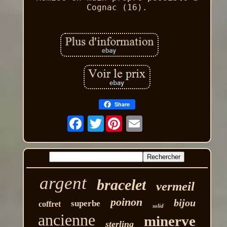
Cognac (16).
Share
Twitter
argent
bracelet
vermeil
poinon
bijou
superbe
coffret
solid
ancienne
minerve
sterling