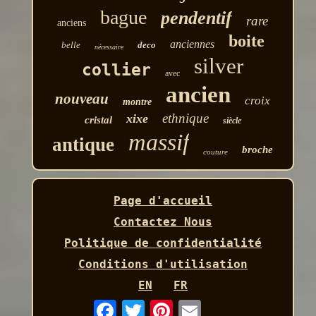
bague
pendentif
rare
anciens
boite
anciennes
belle
deco
nécessaire
silver
collier
avec
ancien
nouveau
croix
montre
ethnique
xixe
cristal
siècle
massif
antique
broche
couture
Page d'accueil
Contactez Nous
Politique de confidentialité
Conditions d'utilisation
EN
FR