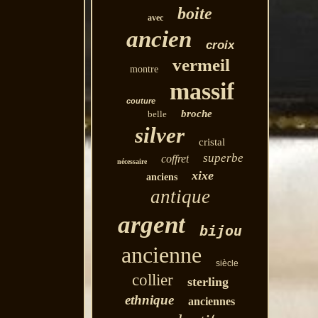
boite
avec
ancien
croix
vermeil
montre
massif
couture
broche
belle
silver
cristal
superbe
coffret
nécessaire
xixe
anciens
antique
argent
bijou
ancienne
siècle
collier
sterling
ethnique
anciennes