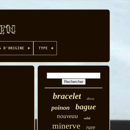
S D'ORIGINE
TYPE
bracelet
deco
bague
poinon
nouveau
solid
minerve
rare