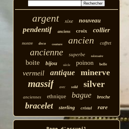
argent
nouveau
xixe
pendentif
collier
croix
anciens
ancien
coffret
montre
deco
couture
ancienne
superbe
nécessaire
boite
poinon
bijou
belle
siècle
minerve
antique
vermeil
massif
silver
avec
solid
bague
ethnique
broche
anciennes
bracelet
rare
sterling
cristal
Page d'accueil