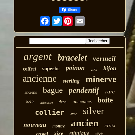
Share
Twitter
argent
bracelet
vermeil
poinon
bijou
superbe
coffret
solid
ancienne
minerve
sterling
bague
pendentif
rare
anciens
boite
anciennes
belle
deco
nécessaire
silver
collier
avec
ancien
nouveau
croix
montre
ethnique
xixe
cristal
siècle