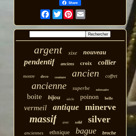
Share
Twitter
argent
nouveau
xixe
pendentif
collier
croix
anciens
ancien
coffret
montre
deco
couture
ancienne
superbe
nécessaire
boite
poinon
bijou
belle
siècle
minerve
antique
vermeil
massif
silver
avec
solid
bague
ethnique
broche
anciennes