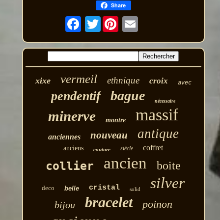
Share
Twitter
vermeil
ethnique
xixe
croix
avec
bague
pendentif
nécessaire
massif
minerve
montre
antique
nouveau
anciennes
coffret
anciens
siècle
couture
ancien
boite
collier
silver
cristal
deco
belle
solid
bracelet
poinon
bijou