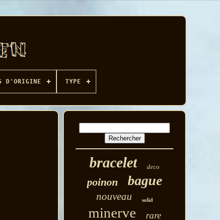
S D'ORIGINE
TYPE
bracelet
deco
bague
poinon
nouveau
solid
minerve
rare