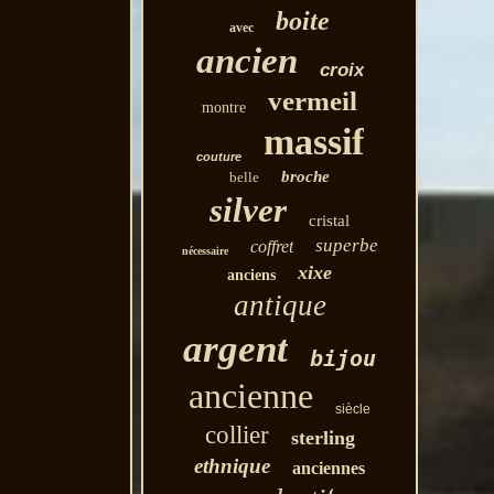
boite
avec
ancien
croix
vermeil
montre
massif
couture
broche
belle
silver
cristal
superbe
coffret
nécessaire
xixe
anciens
antique
argent
bijou
ancienne
siècle
collier
sterling
ethnique
anciennes