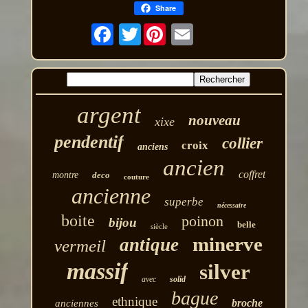
Share
Twitter
argent
nouveau
xixe
pendentif
collier
croix
anciens
ancien
coffret
montre
deco
couture
ancienne
superbe
nécessaire
boite
poinon
bijou
belle
siècle
minerve
antique
vermeil
massif
silver
avec
solid
bague
ethnique
broche
anciennes