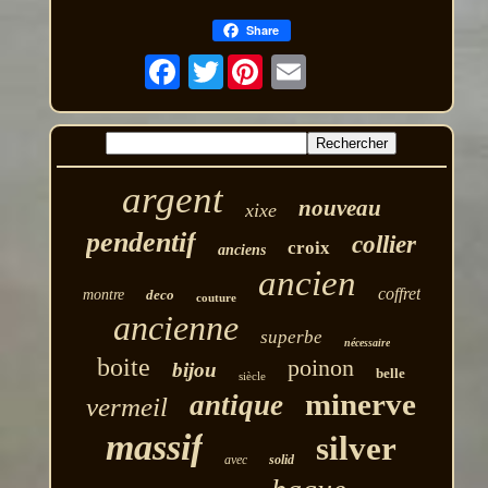
Share
Twitter
argent
nouveau
xixe
pendentif
collier
croix
anciens
ancien
coffret
montre
deco
couture
ancienne
superbe
nécessaire
boite
poinon
bijou
belle
siècle
minerve
antique
vermeil
massif
silver
avec
solid